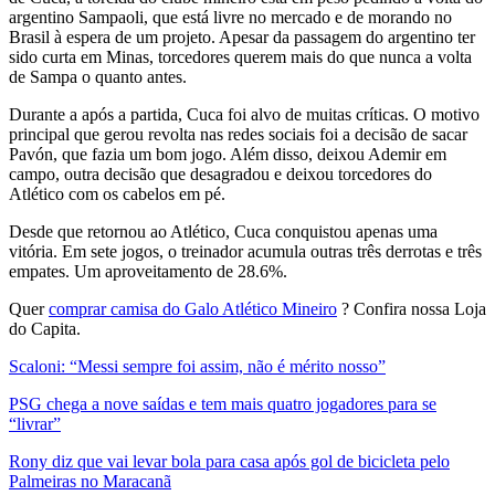
argentino Sampaoli, que está livre no mercado e de morando no
Brasil à espera de um projeto. Apesar da passagem do argentino ter
sido curta em Minas, torcedores querem mais do que nunca a volta
de Sampa o quanto antes.
Durante a após a partida, Cuca foi alvo de muitas críticas. O motivo
principal que gerou revolta nas redes sociais foi a decisão de sacar
Pavón, que fazia um bom jogo. Além disso, deixou Ademir em
campo, outra decisão que desagradou e deixou torcedores do
Atlético com os cabelos em pé.
Desde que retornou ao Atlético, Cuca conquistou apenas uma
vitória. Em sete jogos, o treinador acumula outras três derrotas e três
empates. Um aproveitamento de 28.6%.
Quer
comprar camisa do Galo Atlético Mineiro
? Confira nossa Loja
do Capita.
Scaloni: “Messi sempre foi assim, não é mérito nosso”
PSG chega a nove saídas e tem mais quatro jogadores para se
“livrar”
Rony diz que vai levar bola para casa após gol de bicicleta pelo
Palmeiras no Maracanã