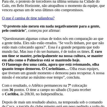
Para ele, o protesto de torcedores na última semana na Cidade do
Galo, em Belo Horizonte, não atrapalhou o momento da equipe, que
venceu apenas um de seus últimos oito compromissos.
O que é camisa de time tailandesa?
“
O protesto não mexeu em nada negativamente para a gente,
pelo contrário
”, começou por afirmar:
“Questionaram algumas coisas de todos nós em comparação ao que
a gente tinha. Eles não estão errados. ‘Se vocês tinham, por que não
estão mais colocando agora?’. Essa é a grande pergunta que todo
mundo faz. Mas isso é do ser-humano, é de todos os times.
É raro
um time se manter, principalmente na nossa cultura, se manter
em alta como o Palmeiras está se mantendo hoje.
O Flamengo
deu uma caída, agora que está retomando, olha
quanto tempo demorou. O Corinthians…
Olha essas equipes,
que tiveram um grande momento e demorou para recuperar. A nossa
missão é encurtar ao máximo esse tempo”, concluiu.
Com o resultado, o Atlético permaneceu na
7ª
colocação
com
36
pontos. O time a campo no sábado (3) para receber
o
Coritiba
, às 20h30, no Independência.
Depois de mais um resultado abaixo, na temporada sob o comando
de Cuca, a torcida do clube mineiro está em peso pedindo a volta do