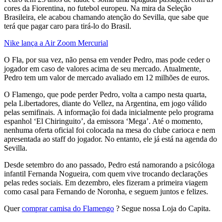
cores da Fiorentina, no futebol europeu. Na mira da Seleção
Brasileira, ele acabou chamando atenção do Sevilla, que sabe que
terá que pagar caro para tirá-lo do Brasil.
Nike lança a Air Zoom Mercurial
O Fla, por sua vez, não pensa em vender Pedro, mas pode ceder o
jogador em caso de valores acima de seu mercado. Atualmente,
Pedro tem um valor de mercado avaliado em 12 milhões de euros.
O Flamengo, que pode perder Pedro, volta a campo nesta quarta,
pela Libertadores, diante do Vellez, na Argentina, em jogo válido
pelas semifinais. A informação foi dada inicialmente pelo programa
espanhol ‘El Chiringuito’, da emissora ‘Mega’. Até o momento,
nenhuma oferta oficial foi colocada na mesa do clube carioca e nem
apresentada ao staff do jogador. No entanto, ele já está na agenda do
Sevilla.
Desde setembro do ano passado, Pedro está namorando a psicóloga
infantil Fernanda Nogueira, com quem vive trocando declarações
pelas redes sociais. Em dezembro, eles fizeram a primeira viagem
como casal para Fernando de Noronha, e seguem juntos e felizes.
Quer
comprar camisa do Flamengo
? Segue nossa Loja do Capita.