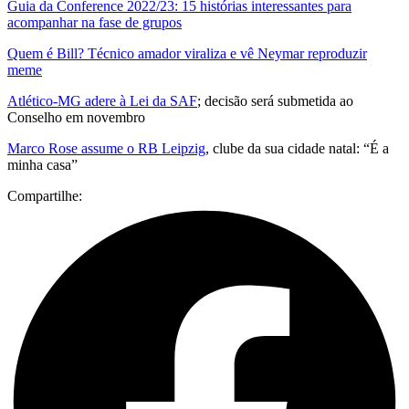
Guia da Conference 2022/23: 15 histórias interessantes para
acompanhar na fase de grupos
Quem é Bill? Técnico amador viraliza e vê Neymar reproduzir
meme
Atlético-MG adere à Lei da SAF
; decisão será submetida ao
Conselho em novembro
Marco Rose assume o RB Leipzig
, clube da sua cidade natal: “É a
minha casa”
Compartilhe: