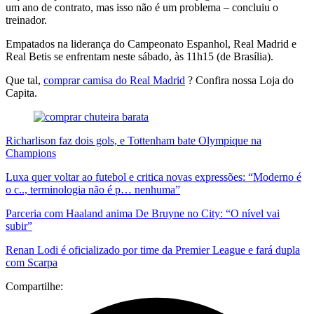
um ano de contrato, mas isso não é um problema – concluiu o
treinador.
Empatados na liderança do Campeonato Espanhol, Real Madrid e
Real Betis se enfrentam neste sábado, às 11h15 (de Brasília).
Que tal,
comprar camisa do Real Madrid
? Confira nossa Loja do
Capita.
Richarlison faz dois gols, e Tottenham bate Olympique na
Champions
Luxa quer voltar ao futebol e critica novas expressões: “Moderno é
o c.., terminologia não é p… nenhuma”
Parceria com Haaland anima De Bruyne no City: “O nível vai
subir”
Renan Lodi é oficializado por time da Premier League e fará dupla
com Scarpa
Compartilhe: