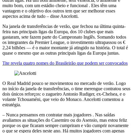
outras ligas. Há um bom ambiente, sem violência, o ambiente é
muito bom, com um estádio cheio e funcional . Eles têm uma
vantagem e o objetivo dos outros tem que ser melhorar esses
aspectos acima de tudo – disse Ancelotti.
Na janela de transferências de verão, que fechou na última quinta-
feira nas principais ligas da Europa, dos 10 clubes que mais
gastaram, sete fazem parte do Campeonato Inglês. Somando todos
os integrantes da Premier League, o investimento ultrapassou os €
2,24 bilhões — é o maior montante já atingido na história. O total é
quase o mesmo que as outras principais ligas da Europa juntas.
Tite revela quatro nomes do Brasileirão que podem ser convocados
O Real Madrid pouco se movimentou no mercado de verão. Logo
no início da janela de transferências, o time merengue contratou seus
dois únicos reforços: o zagueiro Antonio Rudiger, ex-Chelsea, e o
volante Tchouaméni, que veio do Monaco. Ancelotti comentou a
estratégia.
– Nunca pensamos em contratar mais jogadores . Nas saídas
avaliamos as situações do Casemiro ou do Asensio, mas estou feliz
porque os que ficaram sempre cumpriram e vão cumprir novamente
o que se espera deles neste ano. Há muitos jogadores com apenas