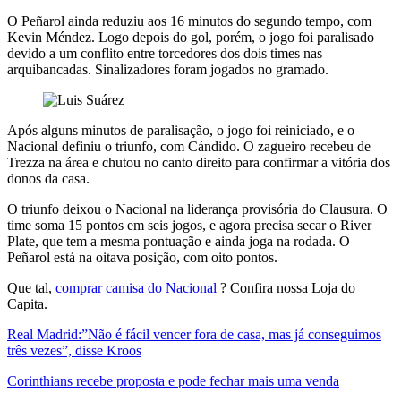
O Peñarol ainda reduziu aos 16 minutos do segundo tempo, com
Kevin Méndez. Logo depois do gol, porém, o jogo foi paralisado
devido a um conflito entre torcedores dos dois times nas
arquibancadas. Sinalizadores foram jogados no gramado.
Após alguns minutos de paralisação, o jogo foi reiniciado, e o
Nacional definiu o triunfo, com Cándido. O zagueiro recebeu de
Trezza na área e chutou no canto direito para confirmar a vitória dos
donos da casa.
O triunfo deixou o Nacional na liderança provisória do Clausura. O
time soma 15 pontos em seis jogos, e agora precisa secar o River
Plate, que tem a mesma pontuação e ainda joga na rodada. O
Peñarol está na oitava posição, com oito pontos.
Que tal,
comprar camisa do Nacional
? Confira nossa Loja do
Capita.
Real Madrid:”Não é fácil vencer fora de casa, mas já conseguimos
três vezes”, disse Kroos
Corinthians recebe proposta e pode fechar mais uma venda