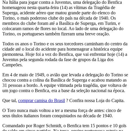
Na Itália para jogar contra a Juventus, uma delegação do Benfica
homenageou nesta quarta-feira (14) as vítimas da Tragédia de
Superga, acidente aéreo que matou grande parte do elenco do
Torino, o mais poderoso clube do país na década de 1940. Os
membros do clube foram até a Basílica de Superga, em Turim, e
colocaram ramos de flores no local. Ao lado de uma delegação do
Torino, os portugueses também fizeram uma breve oração.
Todos os anos o Torino e os seus torcedores caminham do centro da
cidade até o local do acidente para homenagear a histórica equipe
piemontesa. Hoje foi a vez do Benfica, que vai enfrentar hoje (14) a
Juventus pela segunda rodada da fase de grupos da Liga dos
Campeões.
Em 4 de maio de 1949, o avião que levada a delegação do Torino se
chocou contra a colina da Basílica de Superga e acabou matando as
31 pessoas a bordo. A equipe vitimada pela tragédia, que voltava de
um jogo contra o Benfica, era a base da seleção nacional na época.
Que tal,
comprar camisa do Brasil
? Confira nossa Loja do Capita.
O Toro nunca mais voltou a ter a mesma força de antes: cinco de
seus títulos italianos foram conquistados na década de 1940.
Comandado por Roger Schmidt, o Benfica tem 15 pontos e 10 gols
de saldo em cinco partidas. Na terça, equipe portuguesa estreia na