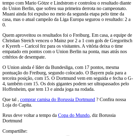
tempo com Mario Götze e Lindstrom e controlou o resultado diante
do Union Berlin, que sofreu sua primeira derrota no campeonato.
Muani ainda foi expulso no meio da segunda etapa pelo time da
casa, mas o atual campeão da Liga Europa segurou o resultado: 2 a
0.
Quem aproveitou os resultados foi o Freiburg. Em casa, a equipe de
Christian Streich venceu o Mainz por 2 a 1 com gols de Gregoritsch
e Kyereh – Caricol fez para os visitantes. A vitória deixa o time
empatado em pontos com o Union Berlin na ponta, mas atrás nos
critérios de desempate.
O Union ainda é líder da Bundesliga, com 17 pontos, mesma
pontuação do Freiburg, segundo colocado. O Bayern pula para a
terceira posição, com 15. O Dortmund vem em seguida e fecha o G-
4, também com 15. Os dois gigantes podem ser ultrapassados pelo
Hoffenheim, que tem 13 e ainda joga na rodada.
Que tal ,
comprar camisa do Borussia Dortmund
? Confira nossa
Loja do Capita.
Reus deve voltar a tempo da
Copa do Mundo
, diz Borussia
Dortmund
Compartilhe: