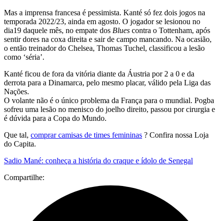
Mas a imprensa francesa é pessimista. Kanté só fez dois jogos na
temporada 2022/23, ainda em agosto. O jogador se lesionou no
dia19 daquele mês, no empate dos
Blues
contra o Tottenham, após
sentir dores na coxa direita e sair de campo mancando. Na ocasião,
o então treinador do Chelsea, Thomas Tuchel, classificou a lesão
como ‘séria’.
Kanté ficou de fora da vitória diante da Áustria por 2 a 0 e da
derrota para a Dinamarca, pelo mesmo placar, válido pela Liga das
Nações.
O volante não é o único problema da França para o mundial. Pogba
sofreu uma lesão no menisco do joelho direito, passou por cirurgia e
é dúvida para a Copa do Mundo.
Que tal,
comprar camisas de times femininas
? Confira nossa Loja
do Capita.
Sadio Mané: conheça a história do craque e ídolo de Senegal
Compartilhe: