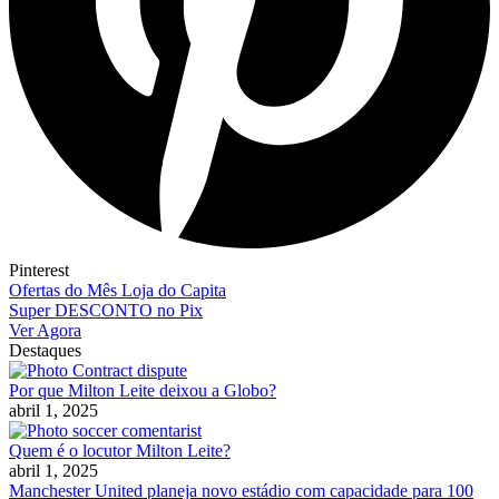
Pinterest
Ofertas do Mês Loja do Capita
Super DESCONTO no Pix
Ver Agora
Destaques
Por que Milton Leite deixou a Globo?
abril 1, 2025
Quem é o locutor Milton Leite?
abril 1, 2025
Manchester United planeja novo estádio com capacidade para 100