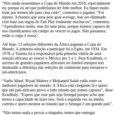
“Nós ainda ressentimos a Copa do Mundo em 2018, especialmente
eu, porque eu sei que poderíamos ter feito melhor. Eu fiquei muito
triste por termos ido para casa cedo”, comentou o jogador. “Foi
injusto. Achamos que seria pelo goal average, mas ser eliminado
com base nas regras de Fair Play realmente machucou”, comentou.
“Aprendemos muito, mas foi uma pena, porque éramos capazes de
nos classificarmos em campo ao vencer os jogos. Não passamos,
então a culpa é nossa”.
Até hoje, 13 seleções diferentes da África jogaram a Copa do
Mundo. A primeira seleção a participar foi o Egito, em 1934. Em
1978, a Tunísia foi a responsável pela primeira vitória de uma
seleção africana ao vencer o México por 3 a 1. Para Koulibaly, o
sucesso de grandes jogadores africanos no futebol europeu tem
diminuído a diferença das seleções do continente para europeus e
sul-americanos.
“Sadio Mané, Riyad Mahrez e Mohamed Salah estão entre os
melhores jogadores do mundo. A África está chegando lá e quero
que um país africano prove a todo mundo que somos capazes”, disse
Koulibaly. “Espero que esse país seja Senegal porque acho que
temos a capacidade de fazer isso. Será a segunda vez na minha
carreira e quero mostrar ao mundo que o Senegal é um grande país”.
“Não temos nada a provar a ninguém, temos que entregar