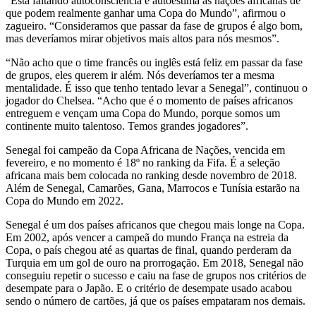
“Está faltando autoconsciência e autoestima às nações africanas de
que podem realmente ganhar uma Copa do Mundo”, afirmou o
zagueiro. “Consideramos que passar da fase de grupos é algo bom,
mas deveríamos mirar objetivos mais altos para nós mesmos”.
“Não acho que o time francês ou inglês está feliz em passar da fase
de grupos, eles querem ir além. Nós deveríamos ter a mesma
mentalidade. É isso que tenho tentado levar a Senegal”, continuou o
jogador do Chelsea. “Acho que é o momento de países africanos
entreguem e vençam uma Copa do Mundo, porque somos um
continente muito talentoso. Temos grandes jogadores”.
Senegal foi campeão da Copa Africana de Nações, vencida em
fevereiro, e no momento é 18º no ranking da Fifa. É a seleção
africana mais bem colocada no ranking desde novembro de 2018.
Além de Senegal, Camarões, Gana, Marrocos e Tunísia estarão na
Copa do Mundo em 2022.
Senegal é um dos países africanos que chegou mais longe na Copa.
Em 2002, após vencer a campeã do mundo França na estreia da
Copa, o país chegou até as quartas de final, quando perderam da
Turquia em um gol de ouro na prorrogação. Em 2018, Senegal não
conseguiu repetir o sucesso e caiu na fase de grupos nos critérios de
desempate para o Japão. E o critério de desempate usado acabou
sendo o número de cartões, já que os países empataram nos demais.