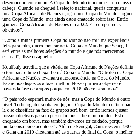
desempenho em campo. A Copa doi Mundo tem que estar na nossa
cabeça. Quando eu cheguei à seleção nacional, queria conquistar
uma Copa Africana de Nações e jogar uma Copa do Mundo. Joguei
uma Copa do Mundo, mas ainda estou chateado sobre isso. Então
ganhei a Copa Africana de Nações em 2022. Eu cumpri meus
objetivos”.
“Como a minha primeira Copa do Mundo não foi uma experiência
feliz para mim, quero mostrar nesta Copa do Mundo que Senegal
está entre as melhores seleções do mundo e que nós merecemos
estar ali”, disse o zagueiro.
Koulibaly acredita que a vitória na Copa Africana de Nações definiu
o tom para o time chegar bem à Copa do Mundo. “O troféu da Copa
Africana de Nações levantará autoconsciência na Copa do Mundo.
Estaremos dispostos a fazer melhor. Nosso primeiro objetivo é
passar da fase de grupos porque em 2018 não conseguimos”.
“O país todo esperará muito de nós, mas a Copa do Mundo é outro
nível. Todo jogador sonha em jogar a Copa do Mundo, então ir para
lá e se classificar na fase de grupos será bom, então iremos ajustar
nossos objetivos passo a passo. Iremos lá bem preparados. Está
chegando em breve, mas também devemos ter cuidado, porque
muita coisa pode acontecer”. Além de Senegal, Camarões em 1990
e Gana em 2010 chegaram até as quartas de final da Copa, o melhor