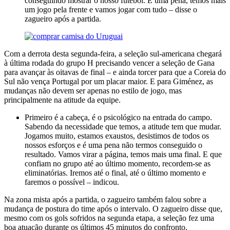
conseguindo mostrar o nosso futebol. É uma pena, temos mais
um jogo pela frente e vamos jogar com tudo – disse o
zagueiro após a partida.
Com a derrota desta segunda-feira, a seleção sul-americana chegará
à última rodada do grupo H precisando vencer a seleção de Gana
para avançar às oitavas de final – e ainda torcer para que a Coreia do
Sul não vença Portugal por um placar maior. E para Giménez, as
mudanças não devem ser apenas no estilo de jogo, mas
principalmente na atitude da equipe.
Primeiro é a cabeça, é o psicológico na entrada do campo.
Sabendo da necessidade que temos, a atitude tem que mudar.
Jogamos muito, estamos exaustos, desistimos de todos os
nossos esforços e é uma pena não termos conseguido o
resultado. Vamos virar a página, temos mais uma final. E que
confiam no grupo até ao último momento, recordem-se as
eliminatórias. Iremos até o final, até o último momento e
faremos o possível – indicou.
Na zona mista após a partida, o zagueiro também falou sobre a
mudança de postura do time após o intervalo. O zagueiro disse que,
mesmo com os gols sofridos na segunda etapa, a seleção fez uma
boa atuação durante os últimos 45 minutos do confronto.