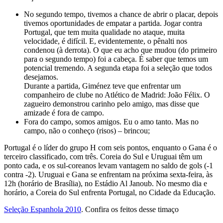
No segundo tempo, tivemos a chance de abrir o placar, depois
tivemos oportunidades de empatar a partida. Jogar contra
Portugal, que tem muita qualidade no ataque, muita
velocidade, é difícil. E, evidentemente, o pênalti nos
condenou (à derrota). O que eu acho que mudou (do primeiro
para o segundo tempo) foi a cabeça. É saber que temos um
potencial tremendo. A segunda etapa foi a seleção que todos
desejamos.
Durante a partida, Giménez teve que enfrentar um
companheiro de clube no Atlético de Madrid: João Félix. O
zagueiro demonstrou carinho pelo amigo, mas disse que
amizade é fora de campo.
Fora do campo, somos amigos. Eu o amo tanto. Mas no
campo, não o conheço (risos) – brincou;
Portugal é o líder do grupo H com seis pontos, enquanto o Gana é o
terceiro classificado, com três. Coreia do Sul e Uruguai têm um
ponto cada, e os sul-coreanos levam vantagem no saldo de gols (-1
contra -2). Uruguai e Gana se enfrentam na próxima sexta-feira, às
12h (horário de Brasília), no Estádio Al Janoub. No mesmo dia e
horário, a Coreia do Sul enfrenta Portugal, no Cidade da Educação.
Seleção Espanhola 2010
. Confira os feitos desse timaço