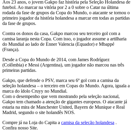
Aos 23 anos, o jovem Gakpo faz história pela Seleção Holandesa de
futebol. Ao marcar na vitória por 2 a 0 sobre o Catar na última
rodada da fase de grupos da Copa do Mundo, o atacante se tornou o
primeiro jogador da história holandesa a marcar em todas as partidas
da fase de grupos.
Contra os donos da casa, Gakpo marcou seu terceiro gol com a
camisa laranja nesta Copa. Com isso, o jogador assume a artilharia
do Mundial ao lado de Enner Valencia (Equador) e Mbappé
(França).
Desde a Copa do Mundo de 2014, com James Rodríguez
(Colômbia) e Messi (Argentina), um jogador não marcou nas três
primeiras partidas.
Gakpo, que defende o PSV, marca seu 6º gol com a camisa da
seleção holandesa – o terceiro em Copas do Mundo. Agora, iguala a
marca do ídolo Cruyy no Mundial.
Com o desempenho que vem mostrando pela seleção nacional,
Gakpo tem chamado a atenção de gigantes europeus. O atacante já
estaria na mira de Manchester United, Bayern de Munique e Real
Madrid, segundo o site holandês NOS.
Compre já na Loja do Capita a
camisa da seleção holandesa
.
Confira nosso Site.