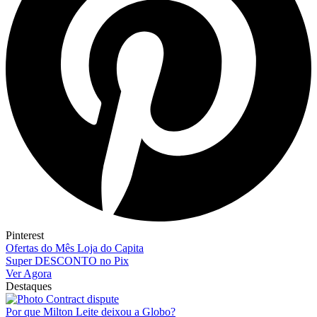
Pinterest
Ofertas do Mês Loja do Capita
Super DESCONTO no Pix
Ver Agora
Destaques
Por que Milton Leite deixou a Globo?