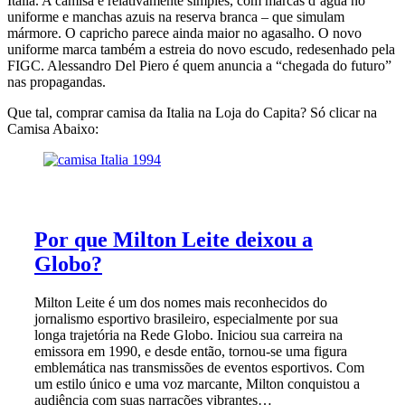
Itália. A camisa é relativamente simples, com marcas d’água no
uniforme e manchas azuis na reserva branca – que simulam
mármore. O capricho parece ainda maior no agasalho. O novo
uniforme marca também a estreia do novo escudo, redesenhado pela
FIGC. Alessandro Del Piero é quem anuncia a “chegada do futuro”
nas propagandas.
Que tal, comprar camisa da Italia na Loja do Capita? Só clicar na
Camisa Abaixo:
Por que Milton Leite deixou a
Globo?
Milton Leite é um dos nomes mais reconhecidos do
jornalismo esportivo brasileiro, especialmente por sua
longa trajetória na Rede Globo. Iniciou sua carreira na
emissora em 1990, e desde então, tornou-se uma figura
emblemática nas transmissões de eventos esportivos. Com
um estilo único e uma voz marcante, Milton conquistou a
audiência com suas narrações vibrantes…