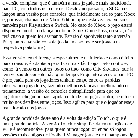
a versão completa, que é também a mais jogada e mais tradicional,
para PC, com todos os recursos. Desde ano passado, a SI Games
lançou uma versão para consoles, que inicialmente era só para Xbox
e, por isso, chamada de Xbox Edition, que desta vez terá versões
também para Playstation e Switch. No caso do Xbox, o jogo estará
disponível no dia do lançamento no Xbox Game Pass, ou seja, não
terá custo a quem for assinante. Estarão disponíveis tanto a versão
PC quanto a versão console (cada uma só pode ser jogada na
respectiva plataforma).
Essa versão tem diferenças especialmente na interface: como é feito
para console, é adaptada para ficar mais fácil jogar pelo controle,
como já vemos em outros jogos do tipo, como City Skylines, que já
tem versão de console há algum tempo. Enquanto a versão para PC
é projetada para os jogadores tenham tempo entre as partidas
observando jogadores, fazendo melhorias táticas e melhorando o
treinamento, a versão de consoles é simplificada para que os
jogadores cheguem mais rapidamente de um jogo a outro, sem focar
muito nos detalhes entre jogos. Isso agiliza para que o jogador esteja
mais focado nos jogos.
A grande novidade deste ano é a volta da edição Touch, o que é
uma grande notícia. A versão Touch é simplificada em relação à de
PC e é recomendável para quem nunca jogou ou então só jogou
versões mais antigas de Football Manager (ou até de Championship