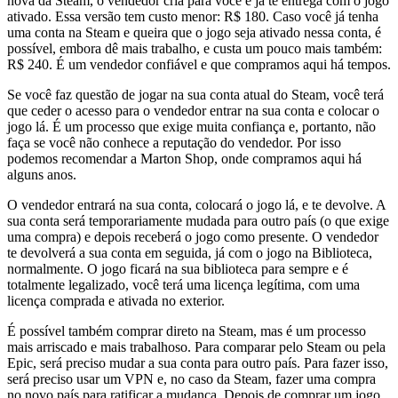
nova da Steam, o vendedor cria para você e já te entrega com o jogo
ativado. Essa versão tem custo menor: R$ 180. Caso você já tenha
uma conta na Steam e queira que o jogo seja ativado nessa conta, é
possível, embora dê mais trabalho, e custa um pouco mais também:
R$ 240. É um vendedor confiável e que compramos aqui há tempos.
Se você faz questão de jogar na sua conta atual do Steam, você terá
que ceder o acesso para o vendedor entrar na sua conta e colocar o
jogo lá. É um processo que exige muita confiança e, portanto, não
faça se você não conhece a reputação do vendedor. Por isso
podemos recomendar a Marton Shop, onde compramos aqui há
alguns anos.
O vendedor entrará na sua conta, colocará o jogo lá, e te devolve. A
sua conta será temporariamente mudada para outro país (o que exige
uma compra) e depois receberá o jogo como presente. O vendedor
te devolverá a sua conta em seguida, já com o jogo na Biblioteca,
normalmente. O jogo ficará na sua biblioteca para sempre e é
totalmente legalizado, você terá uma licença legítima, com uma
licença comprada e ativada no exterior.
É possível também comprar direto na Steam, mas é um processo
mais arriscado e mais trabalhoso. Para comparar pelo Steam ou pela
Epic, será preciso mudar a sua conta para outro país. Para fazer isso,
será preciso usar um VPN e, no caso da Steam, fazer uma compra
no novo país para ratificar a mudança. Depois de comprar um jogo