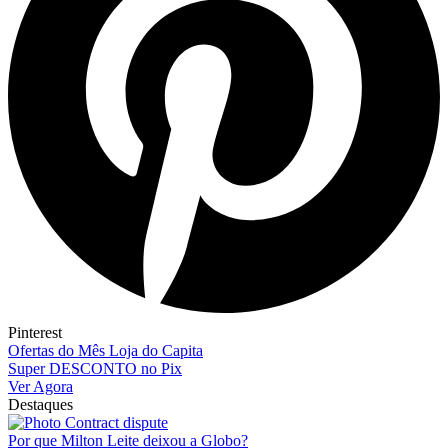
Pinterest
Ofertas do Mês Loja do Capita
Super DESCONTO no Pix
Ver Agora
Destaques
Por que Milton Leite deixou a Globo?